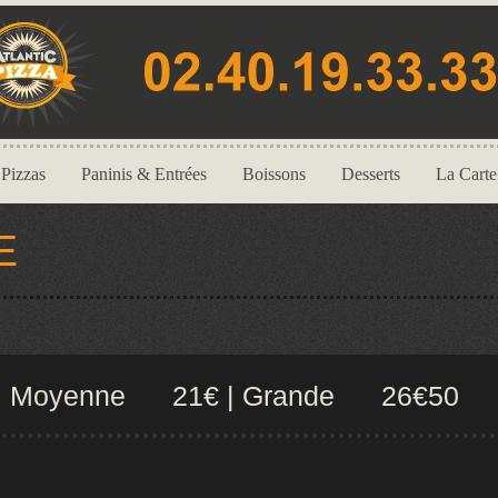
Pizzas
Paninis & Entrées
Boissons
Desserts
La Carte
E
0 | Moyenne 21€ | Grande 26€50