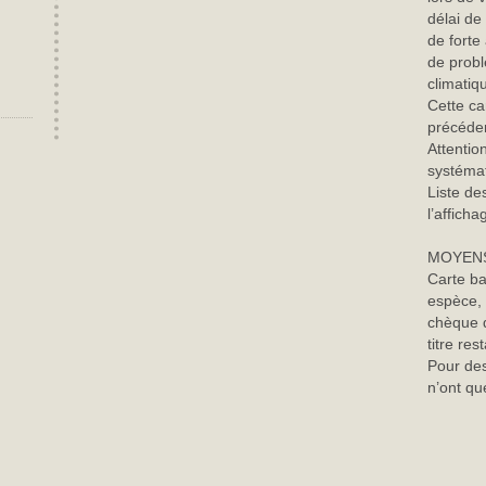
délai de
de forte
de probl
climatiq
Cette ca
précéde
Attentio
systémat
Liste des
l’affich
MOYENS
Carte ba
espèce, 
chèque d
titre re
Pour des
n’ont qu