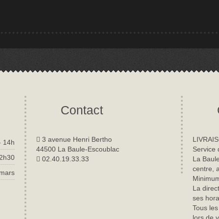
Contact
3 avenue Henri Bertho
LIVRAIS
- 14h
44500 La Baule-Escoublac
Service 
22h30
02.40.19.33.33
La Baule
centre, 
 mars
Minimum 
La direc
ses hora
Tous les
lors de