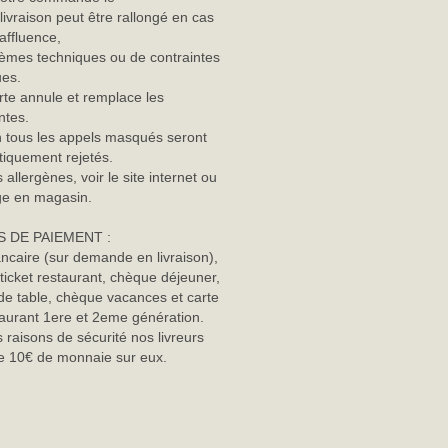
 livraison peut être rallongé en cas
 affluence,
èmes techniques ou de contraintes
ues.
rte annule et remplace les
ntes.
n tous les appels masqués seront
iquement rejetés.
 allergènes, voir le site internet ou
age en magasin.
 DE PAIEMENT :
ncaire (sur demande en livraison),
ticket restaurant, chèque déjeuner,
e table, chèque vacances et carte
staurant 1ere et 2eme génération.
 raisons de sécurité nos livreurs
e 10€ de monnaie sur eux.