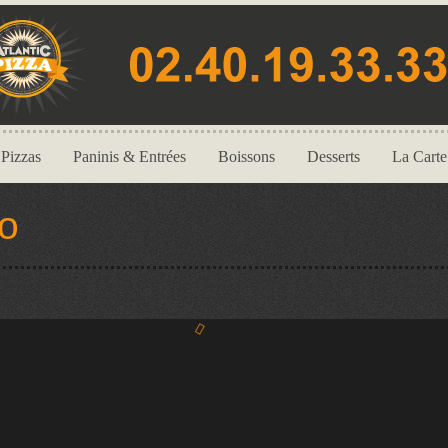
Pizzas
Paninis & Entrées
Boissons
Desserts
La Carte
no