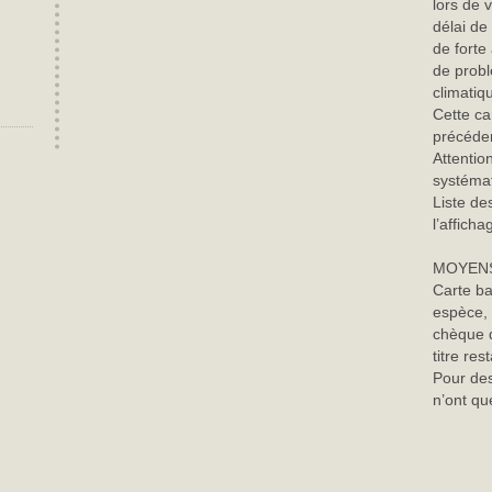
lors de
délai de
de forte
de probl
climatiq
Cette ca
précéde
Attentio
systémat
Liste des
l’affich
MOYENS
Carte ba
espèce, 
chèque d
titre re
Pour des
n’ont qu