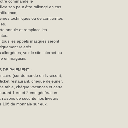
 votre commande le
 livraison peut être rallongé en cas
 affluence,
èmes techniques ou de contraintes
ues.
rte annule et remplace les
ntes.
n tous les appels masqués seront
iquement rejetés.
 allergènes, voir le site internet ou
age en magasin.
 DE PAIEMENT :
ncaire (sur demande en livraison),
ticket restaurant, chèque déjeuner,
e table, chèque vacances et carte
staurant 1ere et 2eme génération.
 raisons de sécurité nos livreurs
e 10€ de monnaie sur eux.