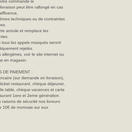
 votre commande le
 livraison peut être rallongé en cas
 affluence,
èmes techniques ou de contraintes
ues.
rte annule et remplace les
ntes.
n tous les appels masqués seront
iquement rejetés.
 allergènes, voir le site internet ou
age en magasin.
 DE PAIEMENT :
ncaire (sur demande en livraison),
ticket restaurant, chèque déjeuner,
e table, chèque vacances et carte
staurant 1ere et 2eme génération.
 raisons de sécurité nos livreurs
e 10€ de monnaie sur eux.