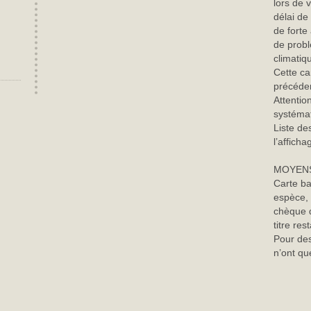
lors de
délai de
de forte
de probl
climatiq
Cette ca
précéde
Attentio
systémat
Liste des
l’affich
MOYENS
Carte ba
espèce, 
chèque d
titre re
Pour des
n’ont qu