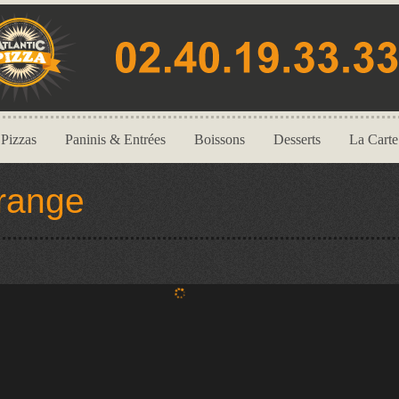
Pizzas
Paninis & Entrées
Boissons
Desserts
La Carte
range